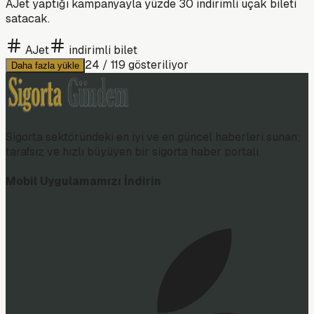
AJet yaptığı kampanyayla yüzde 30 indirimli uçak bileti
satacak.
AJet
indirimli bilet
24
/
119
gösteriliyor
Daha fazla yükle
Sigorta sektöründeki en iyi ve en güncel haberleri sunan;
tarafsız ve hızlı büyüyen bir sigorta haber portalı.
Mobil Uygulamamızı İndirin