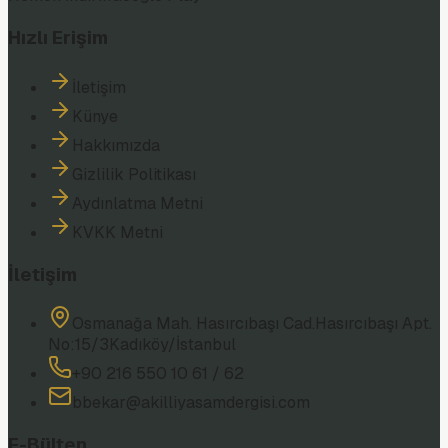
Hızlı Erişim
İletişim
Künye
Hakkımızda
Gizlilik Politikası
Aydınlatma Metni
KVKK Metni
İletişim
Osmanağa Mah. Hasırcıbaşı Cad.
Hasırcıbaşı Apt.
No:15/3
Kadıköy/İstanbul
+90 216 550 10 61 / 62
bbekar@akilliyasamdergisi.com
E-Bülten