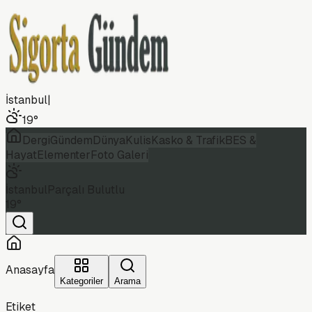
İstanbul
|
19
°
Dergi
Gündem
Dünya
Kulis
Kasko & Trafik
BES &
Hayat
Elementer
Foto Galeri
İstanbul
Parçalı Bulutlu
19
°
Anasayfa
Kategoriler
Arama
Etiket