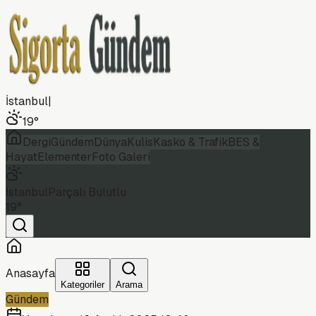
İstanbul
|
19
°
Dergi
Gündem
Dünya
Kulis
Kasko & Trafik
BES &
Hayat
Elementer
Foto Galeri
İstanbul
Parçalı Bulutlu
19
°
Anasayfa
Kategoriler
Arama
Gündem