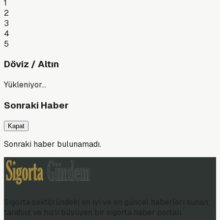
1
2
3
4
5
Döviz / Altın
Yükleniyor…
Sonraki Haber
Kapat
Sonraki haber bulunamadı.
Sigorta sektöründeki en iyi ve en güncel haberleri sunan;
tarafsız ve hızlı büyüyen bir sigorta haber portalı.