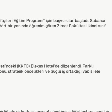
ftçileri Eğitim Programı” için başvurular başladı. Sabancı
dört bir yanında öğrenim gören Ziraat Fakültesi ikinci sınıf
eti’ndeki (KKTC) Elexus Hotel’de düzenlendi. Farklı
u, stratejik öncelikleri ve güçlü iş ortaklığı yapısı ele
liğiyle şirketlerin masraf yönetimini dijitalleştiren yeni bir