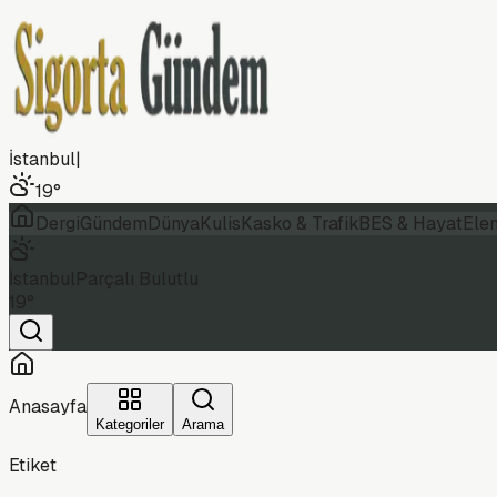
İstanbul
|
19
°
Dergi
Gündem
Dünya
Kulis
Kasko & Trafik
BES & Hayat
Ele
İstanbul
Parçalı Bulutlu
19
°
Anasayfa
Kategoriler
Arama
Etiket