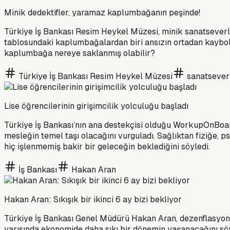
Minik dedektifler, yaramaz kaplumbağanın peşinde!
Türkiye İş Bankası Resim Heykel Müzesi, minik sanatseverl
tablosundaki kaplumbağalardan biri ansızın ortadan kaybol
kaplumbağa nereye saklanmış olabilir?
Türkiye İş Bankası Resim Heykel Müzesi
sanatsever
Lise öğrencilerinin girişimcilik yolculuğu başladı
Türkiye İş Bankası’nın ana destekçisi olduğu WorkupOnBoa
mesleğin temel taşı olacağını vurguladı. Sağlıktan fiziğe, p
hiç işlenmemiş bakir bir geleceğin beklediğini söyledi.
İş Bankası
Hakan Aran
Hakan Aran: Sıkışık bir ikinci 6 ay bizi bekliyor
Türkiye İş Bankası Genel Müdürü Hakan Aran, dezenflasyon pro
yarısında ekonomide daha sıkı bir dönemin yaşanacağını söy