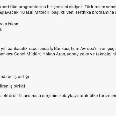
 sertifika programlarına bir yenisini ekliyor: Türk resim san
ayacak “Klasik Mitoloji” başlıklı yeni sertifika programına 
avva İşkan
 yılı bankacılık raporunda İş Bankası, hem Avrupa'nın en güç
ş Bankası Genel Müdürü Hakan Aran, yapay zeka ve teknolojin
en iş birliği
ektörün finansmana erişimini kolaylaştırarak ülke turizmini