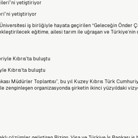
i”ni yetiştiriyor
iversitesi iş birliğiyle hayata geçirilen “Geleceğin Önder Çi
leştirilecek eğitime, ailesi tarım ile uğraşan ve Türkiye’nin 
yle Kıbrıs’ta buluştu
kası Müdürler Toplantısı”, bu yıl Kuzey Kıbrıs Türk Cumhuriy
le zenginleşen organizasyonda şirketin ikinci yüzyıldaki vizyon
 çözümler geliştiren Bizigo, Visa ve Türkiye İş Bankası iş bir