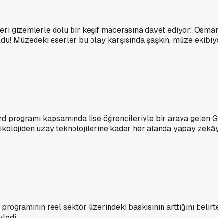
eri gizemlerle dolu bir keşif macerasına davet ediyor: Osm
du! Müzedeki eserler bu olay karşısında şaşkın, müze ekibiy
rd programı kapsamında lise öğrencileriyle bir araya gelen
sikolojiden uzay teknolojilerine kadar her alanda yapay zekâyı
gramının reel sektör üzerindeki baskısının arttığını belirtere
ledi.