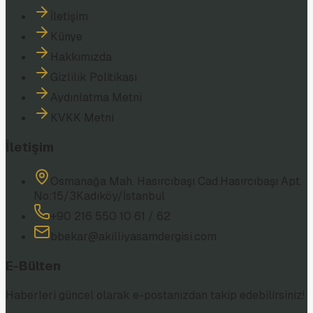
İletişim
Künye
Hakkımızda
Gizlilik Politikası
Aydınlatma Metni
KVKK Metni
İletişim
Osmanağa Mah. Hasırcıbaşı Cad.
Hasırcıbaşı Apt.
No:15/3
Kadıköy/İstanbul
+90 216 550 10 61 / 62
bbekar@akilliyasamdergisi.com
E-Bülten
Haberleri güncel olarak e-postanızdan takip edebilirsiniz!