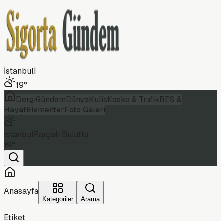
İstanbul
|
19
°
Dergi
Gündem
Dünya
Kulis
Kasko & Trafik
BES &
Hayat
Elementer
Foto Galeri
İstanbul
Parçalı Bulutlu
19
°
Anasayfa
Kategoriler
Arama
Etiket